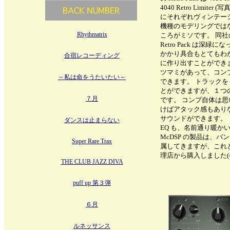
4040 Retro Lim
にそれぞれヴィンテー
機種のモデリングでは
Rhythmatrix
ころがミソです。 同
Retro Pack は
かかり具合もとてもわ
合宿レコーディング
に作り出すことができます
ツマミがあって、コン
～私は命をうたいたい～
できます。 トラック
とができますが、１つ
７月
です。 コンプ自体は
けばアタック感もあり
サウンドができます。
ダンスは止まらない
EQ も、名前通り暖
McDSP の製品は、バ
Super Rare Trax
属してきますが、これ
理店から購入しました(^_
THE CLUB JAZZ DIVA
puff up 第３弾
６月
ルネッサンス