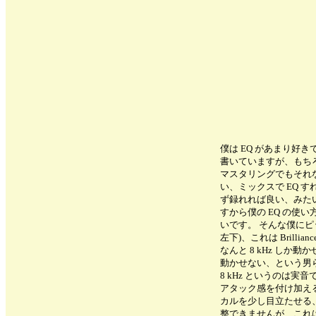
僕は EQ があまり好
書いていますが、もち
マスタリングでもそれな
い、ミックスで EQ 
ず録れれば良い、みた
すから僕の EQ の使
いです。 そんな僕にピッタリなの
左下)、これは Brilli
なんと 8 kHz し
動かせない、という男
8 kHz というのは
アタック感を付け加え
カルを少し目立たせる
整できませんが、これは