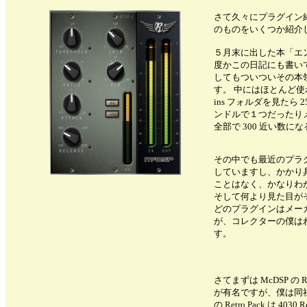
さて久々にプラグイン
のものをいくつか紹介
５月末に出した本「エン
度かこの日記にも書い
してもついついその本
す。 中にはほとんど使
ins フォルダを見たら
ンドルで１つだったり
全部で 300 近い数にな
その中でも最近のプラ
していますし、かかり
ことはなく、かなりわ
そして何より見た目が
どのプラグインはメー
が、コレクターの僕は
す。
さてまずは McDSP の Retro
が有名ですが、僕は同社の製
の Retro Pack は 4030