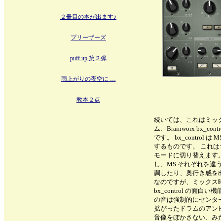
２冊目の本が出ます♪
プリーザーズ
puff up 第２弾
雨上がりの夜空に …
教本２点
続いては、これはミッ
ム、Brainworx bx_cont
です。 bx_contro
するものです。 これは
モードに切り替えます。
し、MS それぞれを
調したり、奥行き感を
なのですが、ミックス
bx_control の面白
の音は強制的にセンタ
拡がったドラムのアン
音像をぼかさない、み